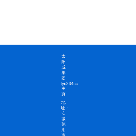
太
阳
成
集
团
tyc234cc
主
页
地
址：
安
徽
芜
湖
市