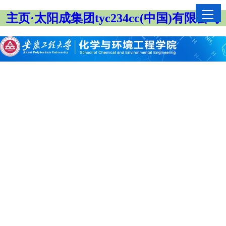
主页·太阳成集团tyc234cc(中国)有限公司