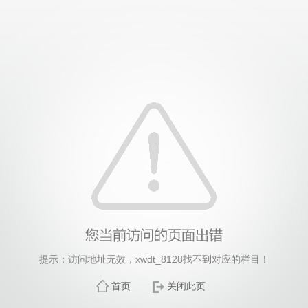
主页·太阳成集团tyc234cc(中国)有限公司
提示：访问地址无效，xwdt_8128找不到对应的栏目！
首页
关闭此页