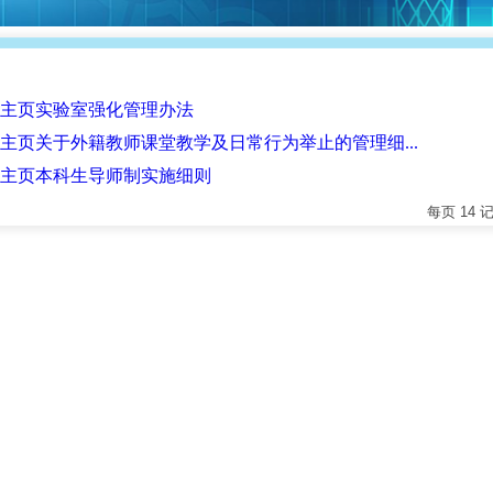
4cc主页实验室强化管理办法
4cc主页关于外籍教师课堂教学及日常行为举止的管理细...
4cc主页本科生导师制实施细则
每页
14