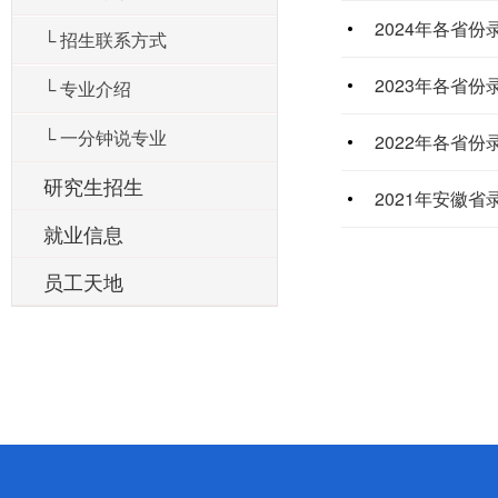
2024年各省份
└ 招生联系方式
2023年各省份
└ 专业介绍
└ 一分钟说专业
2022年各省份
研究生招生
2021年安徽省
就业信息
员工天地