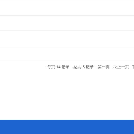
每页
14
记录
总共
5
记录
第一页
<<上一页