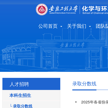
公司首页
关于我们
团队
人才招聘
录取分数线
本科生招生
2025年各省份
└ 录取分数线